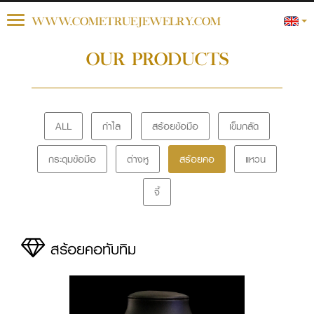
Toggle
WWW.COMETRUEJEWELRY.COM
navigation
OUR PRODUCTS
ALL
กำไล
สร้อยข้อมือ
เข็มกลัด
กระดุมข้อมือ
ต่างหู
สร้อยคอ
แหวน
จี้
สร้อยคอทับทิม